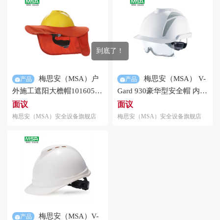
到底了！
梅思安（MSA）户
梅思安（MSA） V-
产品
产品
外施工遮阳大檐帽10160598
Gard 930豪华型
安全帽
内置
配V-Gard系列
安全帽
使用
护眼罩 防静电 白色 反光条
面议
面议
内径长24cm宽19cm
梅思安（MSA）安全设备旗舰店
梅思安（MSA）安全设备旗舰店
梅思安（MSA）V-
产品