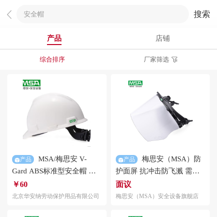
搜索
产品
店铺
综合排序
厂家筛选
MSA/梅思安 V-
梅思安（MSA）防
产品
产品
Gard ABS标准型
安全帽
超
护面屏 抗冲击防飞溅 需另
爱戴帽衬 针织布吸汗带 D型
购
安全帽
使用
￥60
面议
下颏带 1顶
（10115836+10121266）
北京华安纳劳动保护用品有限公司
梅思安（MSA）安全设备旗舰店