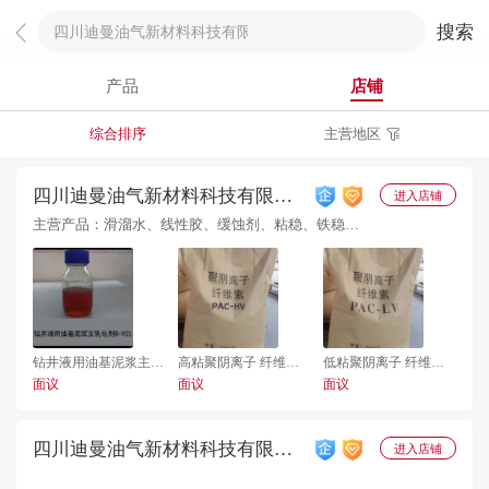
搜索
产品
店铺
综合排序
主营地区
四川迪曼油气新材料科技有限公
进入店铺
司
主营产品：滑溜水、线性胶、缓蚀剂、粘稳、铁稳、
助排、暂堵剂、暂堵球
钻井液用油基泥浆主乳
高粘聚阴离子 纤维素
低粘聚阴离子 纤维素
化 剂 R-Y01
（PAC-HV）
（PAC-LV）
面议
面议
面议
四川迪曼油气新材料科技有限公
进入店铺
司