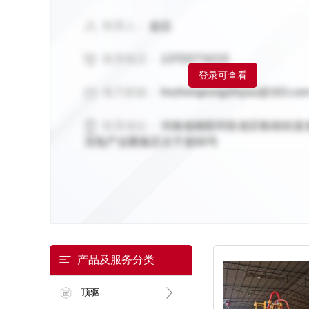
联系人：
赵总
联系电话：
13703774215
登录可查看
电子邮箱：
hnzhongrongshiyou@163.co
联系地址：
河南省南阳市卧龙区靳岗街道
光电产业聚集区次干道66号
产品及服务分类
顶驱