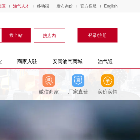
社区
油气人才
移动端
发布询价
官方客服
English
搜全站
登录/注册
搜店内
业
商家入驻
安同油气商城
油气通
诚信商家
厂家直营
实价实销