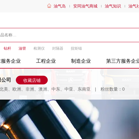
油气岛
安同油气商城
油气知识
油气
钻杆
油管
检测仪
封隔器
扭矩锚
术服务企业
工程企业
制造企业
第三方服务企
限公司
收藏店铺
北美、欧洲、非洲、澳洲、中东、中亚、东南亚
粉丝数量：0