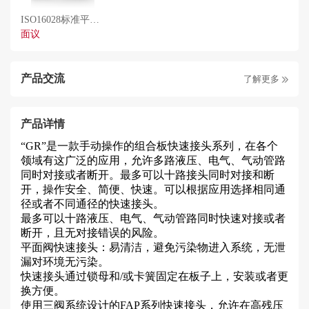
ISO16028标准平面
阀产品A系列
面议
产品交流
了解更多
产品详情
“
GR
”是一款手动操作的组合板快速接头系列，在各个
领域有这广泛的应用，允许多路液压、电气、气动管路
同时对接或者断开。最多可以十路接头同时对接和断
开，操作安全、简便、快速。可以根据应用选择相同通
径或者不同通径的快速接头。
最多可以十路液压、电气、气动管路同时快速对接或者
断开，且无对接错误的风险。
平面阀快速接头：易清洁，避免污染物进入系统，无泄
漏对环境无污染。
快速接头通过锁母和
/
或卡簧固定在板子上，安装或者更
换方便。
使用三阀系统设计的
FAP
系列快速接头，允许在高残压