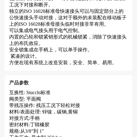
工况下对接和断开。
独立的
ISO 16028
标准母快速接头可以与固定部分上的
公快速接头手动对接，这对于额外的未装配在移动板子
上的
ISO 16028
标准母接头临时对接非常有用。
可以集成电气接头用于电气控制。
内置的凸轮和锁紧销形式的机械锁紧，消除了快速接头
上的布氏效应。
安全锁集成在手柄上，可以单手操作。
紧凑的设计。
方便在现有系统上改造安装，安全、简单、易用。
产品参数
互换性: Stucchi标准
阀类型: 平面阀
带残压操作: 残压工况下轻松对接
材料/表面处理: 锌镍，碳钢,黄铜
对接方式:手柄
密封材料:丁睛橡胶
规格:从3/8”到 1"